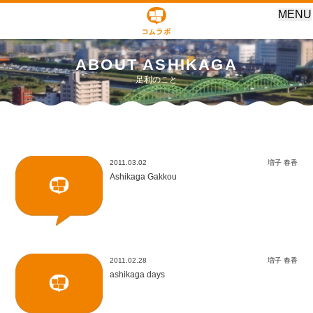
MENU
ABOUT ASHIKAGA
足利のこと
2011.03.02
増子 春香
Ashikaga Gakkou
2011.02.28
増子 春香
ashikaga days