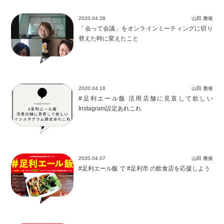
2020.04.28
山田 雅俊
「会って会議」をオンラインミーティングに切り
替えた時に変えたこと
2020.04.16
山田 雅俊
#足利エール飯 活用店舗に見直して欲しい
Instagram設定あれこれ
2020.04.07
山田 雅俊
#足利エール飯 で #足利市 の飲食店を応援しよう