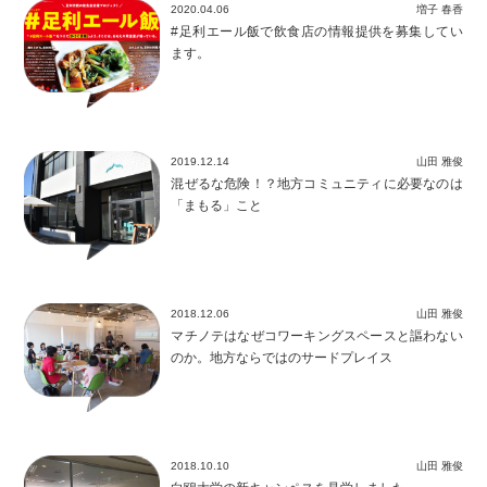
2020.04.06
増子 春香
#足利エール飯で飲食店の情報提供を募集してい
ます。
2019.12.14
山田 雅俊
混ぜるな危険！？地方コミュニティに必要なのは
「まもる」こと
2018.12.06
山田 雅俊
マチノテはなぜコワーキングスペースと謳わない
のか。地方ならではのサードプレイス
2018.10.10
山田 雅俊