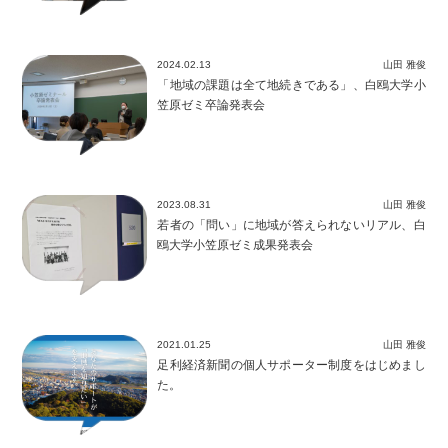
2024.02.13
山田 雅俊
「地域の課題は全て地続きである」、白鴎大学小
笠原ゼミ卒論発表会
2023.08.31
山田 雅俊
若者の「問い」に地域が答えられないリアル、白
鴎大学小笠原ゼミ成果発表会
2021.01.25
山田 雅俊
足利経済新聞の個人サポーター制度をはじめまし
た。