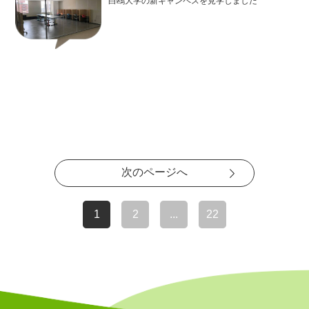
白鴎大学の新キャンペスを見学しました
次のページへ
1
2
...
22