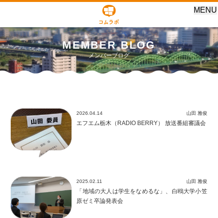
MENU
MEMBER BLOG
メンバーブログ
2026.04.14
山田 雅俊
エフエム栃木（RADIO BERRY） 放送番組審議会
2025.02.11
山田 雅俊
「地域の大人は学生をなめるな」、白鴎大学小笠
原ゼミ卒論発表会