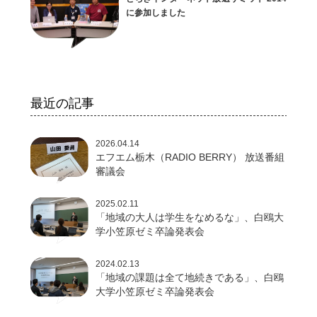
に参加しました
最近の記事
2026.04.14
エフエム栃木（RADIO BERRY） 放送番組
審議会
2025.02.11
「地域の大人は学生をなめるな」、白鴎大
学小笠原ゼミ卒論発表会
2024.02.13
「地域の課題は全て地続きである」、白鴎
大学小笠原ゼミ卒論発表会