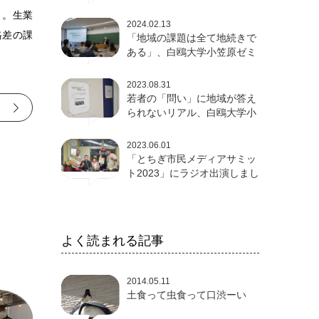
論発表会
 。生業
2024.02.13
格差の課
「地域の課題は全て地続きで
ある」、白鴎大学小笠原ゼミ
卒論発表会
2023.08.31
若者の「問い」に地域が答え
る
られないリアル、白鴎大学小
笠原ゼミ成果発表会
2023.06.01
「とちぎ市民メディアサミッ
ト2023」にラジオ出演しまし
た
よく読まれる記事
2014.05.11
土食って虫食って口渋ーい