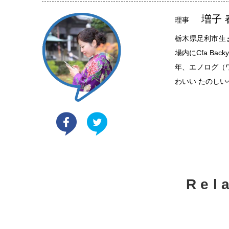
増子 
理事
栃木県足利市生
場内にCfa Ba
年、エノログ（
わいい たのし
Rel