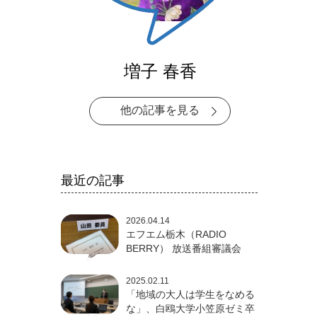
増子 春香
他の記事を見る
最近の記事
2026.04.14
エフエム栃木（RADIO
BERRY） 放送番組審議会
2025.02.11
「地域の大人は学生をなめる
な」、白鴎大学小笠原ゼミ卒