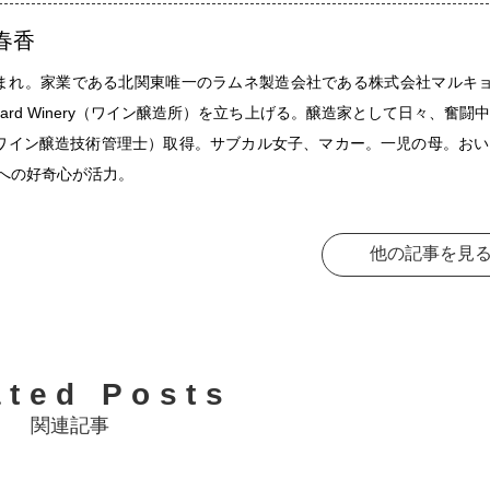
春香
まれ。家業である北関東唯一のラムネ製造会社である株式会社マルキ
ckyard Winery（ワイン醸造所）を立ち上げる。醸造家として日々、奮闘中
ワイン醸造技術管理士）取得。サブカル女子、マカー。一児の母。おい
いへの好奇心が活力。
他の記事を見
ated Posts
関連記事