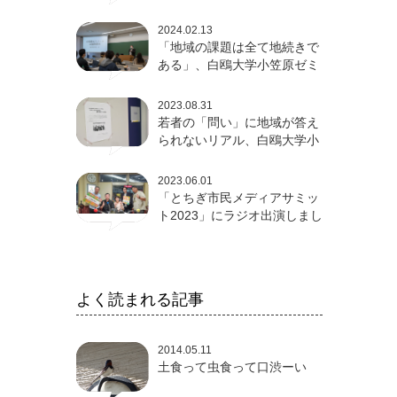
論発表会
2024.02.13
「地域の課題は全て地続きで
ある」、白鴎大学小笠原ゼミ
卒論発表会
2023.08.31
若者の「問い」に地域が答え
られないリアル、白鴎大学小
笠原ゼミ成果発表会
2023.06.01
「とちぎ市民メディアサミッ
ト2023」にラジオ出演しまし
た
よく読まれる記事
2014.05.11
土食って虫食って口渋ーい