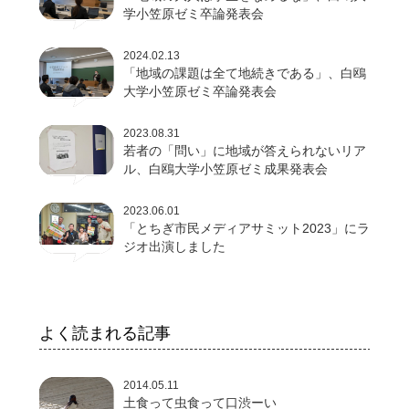
学小笠原ゼミ卒論発表会
2024.02.13
「地域の課題は全て地続きである」、白鴎
大学小笠原ゼミ卒論発表会
2023.08.31
若者の「問い」に地域が答えられないリア
ル、白鴎大学小笠原ゼミ成果発表会
2023.06.01
「とちぎ市民メディアサミット2023」にラ
ジオ出演しました
よく読まれる記事
2014.05.11
土食って虫食って口渋ーい