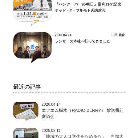
『バンクーバーの朝日』足利ロケ記念
テッド・Y・フルモト氏講演会
2015.04.24
山田 雅俊
ランサーズ本社へ行ってきました
最近の記事
2026.04.14
エフエム栃木（RADIO BERRY） 放送番組
審議会
2025.02.11
「地域の大人は学生をなめるな」、白鴎大