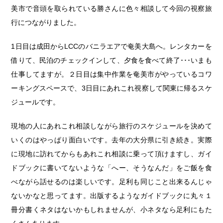
美市で音頭を取られている勝さんに色々相談して今回の視察旅
行につながりました。
1日目は成田からLCCのバニラエアで奄美大島へ。レンタカーを
借りて、民泊のチェックインして、夕食を食べて終了･･･いまも
仕事してますが。２日目は集中作業を奄美市がやっているコワ
ーキングスペースで、3日目にあれこれ視察して関東に帰るスケ
ジュールです。
現地の人にあれこれ相談しながら旅行のスケジュールを決めて
いくのはやっぱり面白いです。去年の大分県に引き続き。実際
に現地に訪れてからもあれこれ相談に乗って頂けますし、ガイ
ドブックに書いてないような「へー、そうなんだ」をご飯を食
べながら話せるのは楽しいです。足利も同じこと出来るんじゃ
ないかなと思ってます。出版するようなガイドブックに丸々１
冊分書くネタはないかもしれませんが、小ネタなら足利にもた