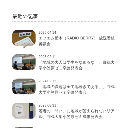
最近の記事
2026.04.14
エフエム栃木（RADIO BERRY） 放送番組
審議会
2025.02.11
「地域の大人は学生をなめるな」、白鴎大
学小笠原ゼミ卒論発表会
2024.02.13
「地域の課題は全て地続きである」、白鴎
大学小笠原ゼミ卒論発表会
2023.08.31
若者の「問い」に地域が答えられないリア
ル、白鴎大学小笠原ゼミ成果発表会