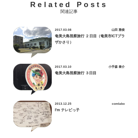
Related Posts
関連記事
2017.03.08
山田 雅俊
奄美大島視察旅行 ２日目（奄美市ICTプラ
ザかさり）
2017.03.10
小手森 泰介
奄美大島視察旅行 ３日目
2013.12.25
comlabo
I’m テレビっ子