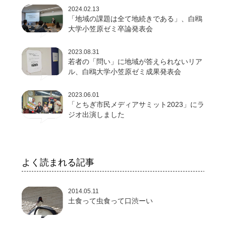
2024.02.13
「地域の課題は全て地続きである」、白鴎
大学小笠原ゼミ卒論発表会
2023.08.31
若者の「問い」に地域が答えられないリア
ル、白鴎大学小笠原ゼミ成果発表会
2023.06.01
「とちぎ市民メディアサミット2023」にラ
ジオ出演しました
よく読まれる記事
2014.05.11
土食って虫食って口渋ーい