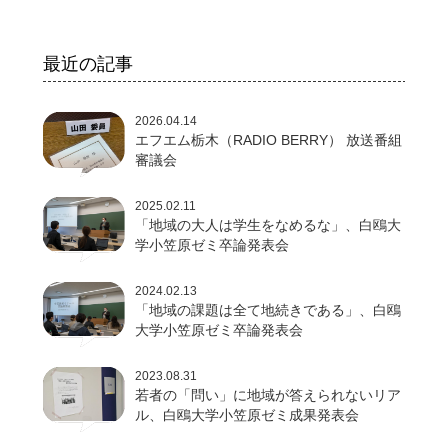
最近の記事
2026.04.14
エフエム栃木（RADIO BERRY） 放送番組
審議会
2025.02.11
「地域の大人は学生をなめるな」、白鴎大
学小笠原ゼミ卒論発表会
2024.02.13
「地域の課題は全て地続きである」、白鴎
大学小笠原ゼミ卒論発表会
2023.08.31
若者の「問い」に地域が答えられないリア
ル、白鴎大学小笠原ゼミ成果発表会