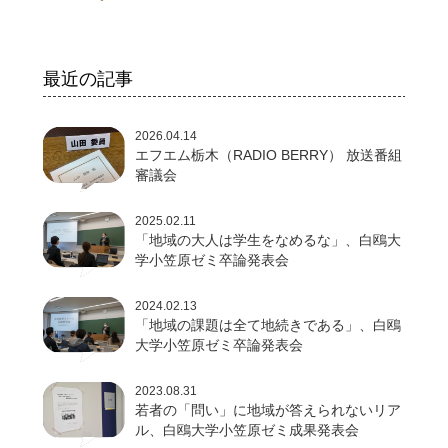
最近の記事
2026.04.14
エフエム栃木（RADIO BERRY） 放送番組
審議会
2025.02.11
「地域の大人は学生をなめるな」、白鴎大
学小笠原ゼミ卒論発表会
2024.02.13
「地域の課題は全て地続きである」、白鴎
大学小笠原ゼミ卒論発表会
2023.08.31
若者の「問い」に地域が答えられないリア
ル、白鴎大学小笠原ゼミ成果発表会