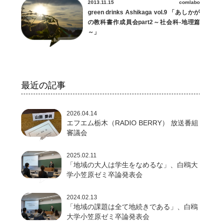
2013.11.15
comlabo
green drinks Ashikaga vol.9 「あしかが
の教科書作成員会part2～社会科-地理篇
～」
最近の記事
2026.04.14
エフエム栃木（RADIO BERRY） 放送番組
審議会
2025.02.11
「地域の大人は学生をなめるな」、白鴎大
学小笠原ゼミ卒論発表会
2024.02.13
「地域の課題は全て地続きである」、白鴎
大学小笠原ゼミ卒論発表会