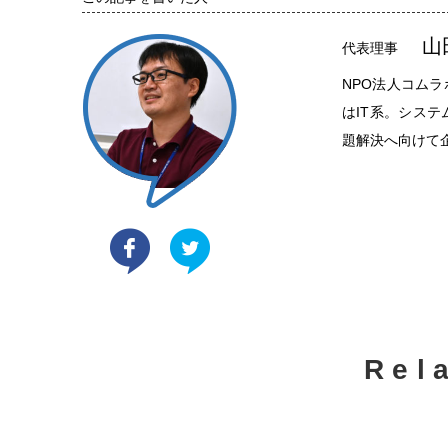
山
代表理事
NPO法人コム
はIT系。シス
題解決へ向けて
Rel