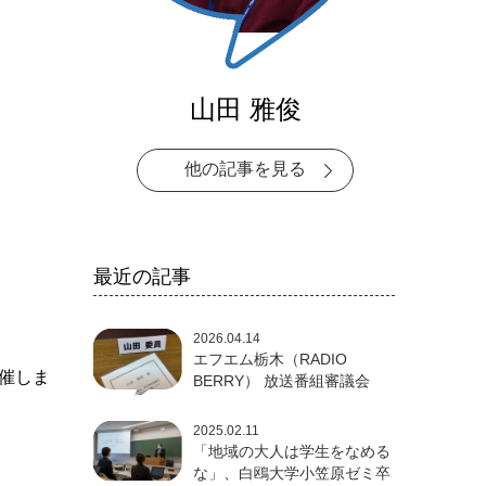
山田 雅俊
他の記事を見る
最近の記事
2026.04.14
エフエム栃木（RADIO
開催しま
BERRY） 放送番組審議会
2025.02.11
「地域の大人は学生をなめる
な」、白鴎大学小笠原ゼミ卒