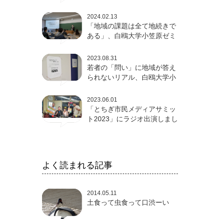
論発表会
2024.02.13
「地域の課題は全て地続きで
ある」、白鴎大学小笠原ゼミ
卒論発表会
2023.08.31
若者の「問い」に地域が答え
られないリアル、白鴎大学小
笠原ゼミ成果発表会
2023.06.01
「とちぎ市民メディアサミッ
ト2023」にラジオ出演しまし
た
よく読まれる記事
2014.05.11
土食って虫食って口渋ーい