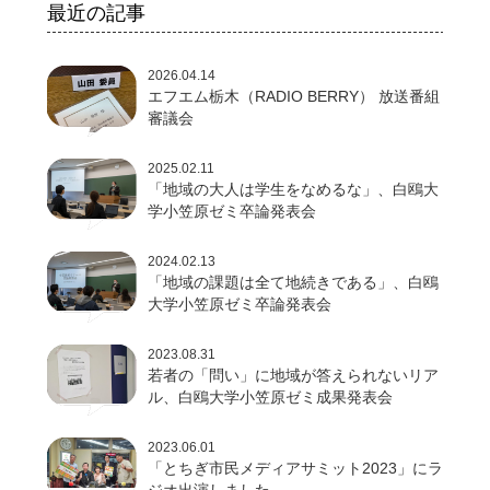
最近の記事
2026.04.14
エフエム栃木（RADIO BERRY） 放送番組
審議会
2025.02.11
「地域の大人は学生をなめるな」、白鴎大
学小笠原ゼミ卒論発表会
2024.02.13
「地域の課題は全て地続きである」、白鴎
大学小笠原ゼミ卒論発表会
2023.08.31
若者の「問い」に地域が答えられないリア
ル、白鴎大学小笠原ゼミ成果発表会
2023.06.01
「とちぎ市民メディアサミット2023」にラ
ジオ出演しました