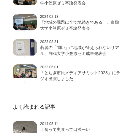
学小笠原ゼミ卒論発表会
2024.02.13
「地域の課題は全て地続きである」、白鴎
大学小笠原ゼミ卒論発表会
2023.08.31
若者の「問い」に地域が答えられないリア
ル、白鴎大学小笠原ゼミ成果発表会
2023.06.01
「とちぎ市民メディアサミット2023」にラ
ジオ出演しました
よく読まれる記事
2014.05.11
土食って虫食って口渋ーい