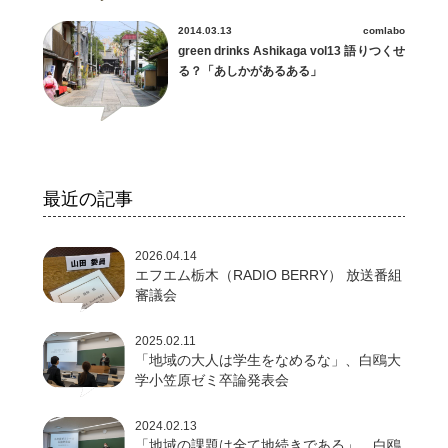
2014.03.13
comlabo
green drinks Ashikaga vol13 語りつくせ
る？「あしかがあるある」
最近の記事
2026.04.14
エフエム栃木（RADIO BERRY） 放送番組
審議会
2025.02.11
「地域の大人は学生をなめるな」、白鴎大
学小笠原ゼミ卒論発表会
2024.02.13
「地域の課題は全て地続きである」、白鴎