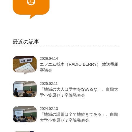
最近の記事
2026.04.14
エフエム栃木（RADIO BERRY） 放送番組
審議会
2025.02.11
「地域の大人は学生をなめるな」、白鴎大
学小笠原ゼミ卒論発表会
2024.02.13
「地域の課題は全て地続きである」、白鴎
大学小笠原ゼミ卒論発表会