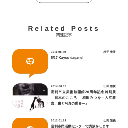
Related Posts
関連記事
2011.05.20
増子 春香
5/17 Kayou-dagane!
2014.06.09
山田 雅俊
足利市立美術館開館20周年記念特別展
「日本のこころ ―相田みつを・入江泰
吉、書と写真の世界―」
2012.01.18
山田 雅俊
足利市民活動センターで講演をします