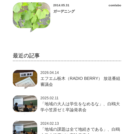
2014.05.31
comlabo
ガーデニング
最近の記事
2026.04.14
エフエム栃木（RADIO BERRY） 放送番組
審議会
2025.02.11
「地域の大人は学生をなめるな」、白鴎大
学小笠原ゼミ卒論発表会
2024.02.13
「地域の課題は全て地続きである」、白鴎