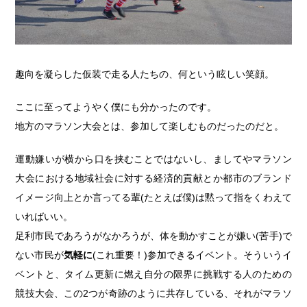
趣向を凝らした仮装で走る人たちの、何という眩しい笑顔。
ここに至ってようやく僕にも分かったのです。
地方のマラソン大会とは、参加して楽しむものだったのだと。
運動嫌いが横から口を挟むことではないし、ましてやマラソン
大会における地域社会に対する経済的貢献とか都市のブランド
イメージ向上とか言ってる輩(たとえば僕)は黙って指をくわえて
いればいい。
足利市民であろうがなかろうが、体を動かすことが嫌い(苦手)で
ない市民が
気軽に
(これ重要！)参加できるイベント。そういうイ
ベントと、タイム更新に燃え自分の限界に挑戦する人のための
競技大会、この2つが奇跡のように共存している、それがマラソ