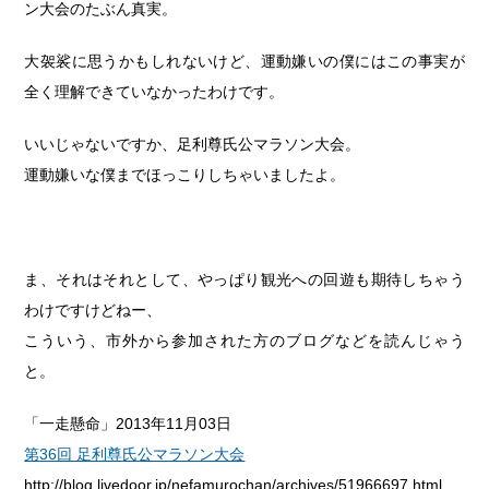
ン大会のたぶん真実。
大袈裟に思うかもしれないけど、運動嫌いの僕にはこの事実が
全く理解できていなかったわけです。
いいじゃないですか、足利尊氏公マラソン大会。
運動嫌いな僕までほっこりしちゃいましたよ。
ま、それはそれとして、やっぱり観光への回遊も期待しちゃう
わけですけどねー、
こういう、市外から参加された方のブログなどを読んじゃう
と。
「一走懸命」2013年11月03日
第36回 足利尊氏公マラソン大会
http://blog.livedoor.jp/nefamurochan/archives/51966697.html