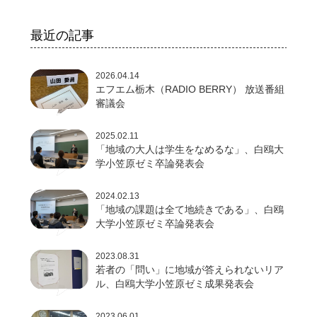
最近の記事
2026.04.14
エフエム栃木（RADIO BERRY） 放送番組
審議会
2025.02.11
「地域の大人は学生をなめるな」、白鴎大
学小笠原ゼミ卒論発表会
2024.02.13
「地域の課題は全て地続きである」、白鴎
大学小笠原ゼミ卒論発表会
2023.08.31
若者の「問い」に地域が答えられないリア
ル、白鴎大学小笠原ゼミ成果発表会
2023.06.01