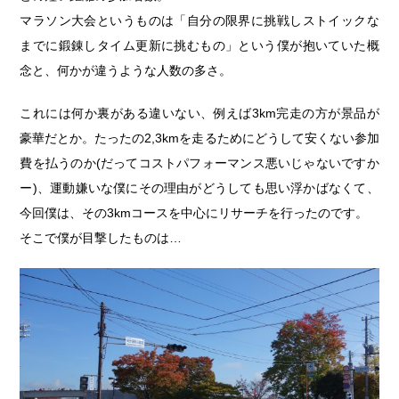
マラソン大会というものは「自分の限界に挑戦しストイックな
までに鍛錬しタイム更新に挑むもの」という僕が抱いていた概
念と、何かが違うような人数の多さ。
これには何か裏がある違いない、例えば3km完走の方が景品が
豪華だとか。たったの2,3kmを走るためにどうして安くない参加
費を払うのか(だってコストパフォーマンス悪いじゃないですか
ー)、運動嫌いな僕にその理由がどうしても思い浮かばなくて、
今回僕は、その3kmコースを中心にリサーチを行ったのです。
そこで僕が目撃したものは…