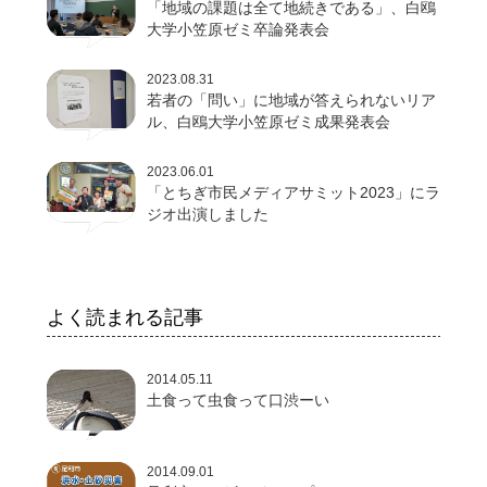
「地域の課題は全て地続きである」、白鴎
大学小笠原ゼミ卒論発表会
2023.08.31
若者の「問い」に地域が答えられないリア
ル、白鴎大学小笠原ゼミ成果発表会
2023.06.01
「とちぎ市民メディアサミット2023」にラ
ジオ出演しました
よく読まれる記事
2014.05.11
土食って虫食って口渋ーい
2014.09.01