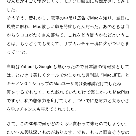
なんだかすごく懐かしくて、モノクロ画面にお絵かきしてみま
した。
そうそう、昔むかし、電車の中吊り広告でMacを知り、翌日に
現物に触れ、Mac欲しい病を発症したんだった。あのときは目
からウロコがたくさん落ちて、これをどう使うかなどというこ
とは、もうどうでも良くて、サブカルチャー魂に火がついちま
って･･･と。
当時はYahoo!もGoogleも無かったので日本語の情報源として
は、とびきり美しくクールでおしゃれな月刊誌『MacLIFE』と
キャノン０１ショップのMacユーザ向け会報誌だけでしたね。
何をするでもなく、ただ戯れていただけで楽しかったMacPlus
ですが、私の想像力を広げてくれ、ついでに忍耐力と大らかさ
を学ぶチャンスも与えてくれました。
さて、この30年で何がどのくらい変わって来たのでしょうか。
たいへん興味深いものがあります。でも、もっと面白そうなの