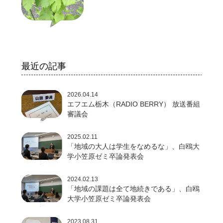
最近の記事
2026.04.14
エフエム栃木（RADIO BERRY） 放送番組
審議会
2025.02.11
「地域の大人は学生をなめるな」、白鴎大
学小笠原ゼミ卒論発表会
2024.02.13
「地域の課題は全て地続きである」、白鴎
大学小笠原ゼミ卒論発表会
2023.08.31