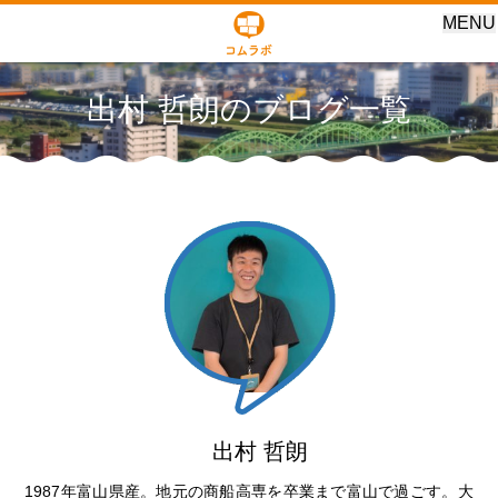
MENU
出村 哲朗のブログ一覧
出村 哲朗
1987年富山県産。地元の商船高専を卒業まで富山で過ごす。大