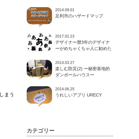
2014.09.01
足利市のハザードマップ
2017.02.23
デザイナー暦3年のデザイナ
ーがめちゃくちゃ人に勧めた
い和文フォント3選！
2014.03.27
楽しむ防災(2) ー秘密基地的
ダンボールハウスー
2014.06.25
しまう
うれしいアプリ URECY
カテゴリー