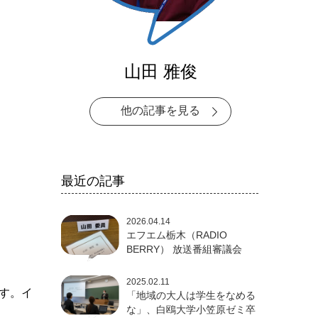
山田 雅俊
他の記事を見る
最近の記事
2026.04.14
エフエム栃木（RADIO
BERRY） 放送番組審議会
2025.02.11
ます。イ
「地域の大人は学生をなめる
な」、白鴎大学小笠原ゼミ卒