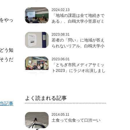
論発表会
2024.02.13
「地域の課題は全て地続きで
ルをやっ
ある」、白鴎大学小笠原ゼミ
卒論発表会
2023.08.31
若者の「問い」に地域が答え
られないリアル、白鴎大学小
どう知
笠原ゼミ成果発表会
そうだ
2023.06.01
「とちぎ市民メディアサミッ
ト2023」にラジオ出演しまし
た
よく読まれる記事
当記事
2014.05.11
土食って虫食って口渋ーい