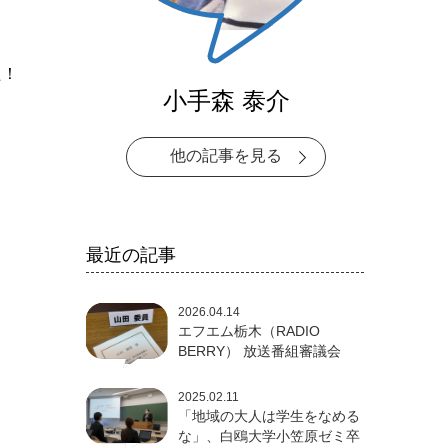
た！
小手森 泰介
他の記事を見る
最近の記事
2026.04.14
エフエム栃木（RADIO
BERRY） 放送番組審議会
2025.02.11
「地域の大人は学生をなめる
な」、白鴎大学小笠原ゼミ卒