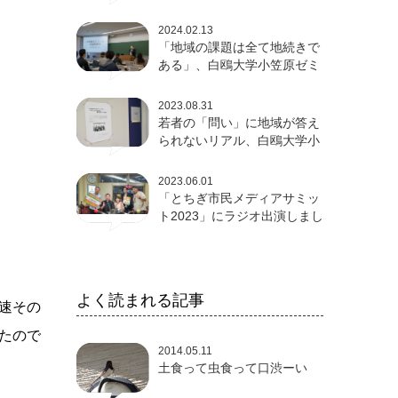
論発表会
2024.02.13
「地域の課題は全て地続きで
ある」、白鴎大学小笠原ゼミ
卒論発表会
2023.08.31
若者の「問い」に地域が答え
られないリアル、白鴎大学小
笠原ゼミ成果発表会
2023.06.01
「とちぎ市民メディアサミッ
ト2023」にラジオ出演しまし
た
よく読まれる記事
速その
たので
2014.05.11
土食って虫食って口渋ーい