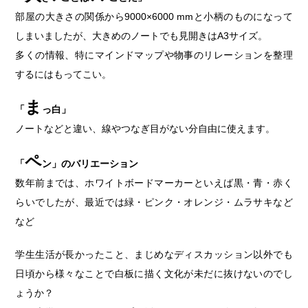
部屋の大きさの関係から9000×6000 mmと小柄のものになって
しまいましたが、大きめのノートでも見開きはA3サイズ。
多くの情報、特にマインドマップや物事のリレーションを整理
するにはもってこい。
ま
「
っ白」
ノートなどと違い、線やつなぎ目がない分自由に使えます。
ペ
「
ン」のバリエーション
数年前までは、ホワイトボードマーカーといえば黒・青・赤く
らいでしたが、最近では緑・ピンク・オレンジ・ムラサキなど
など
学生生活が長かったこと、まじめなディスカッション以外でも
日頃から様々なことで白板に描く文化が未だに抜けないのでし
ょうか？