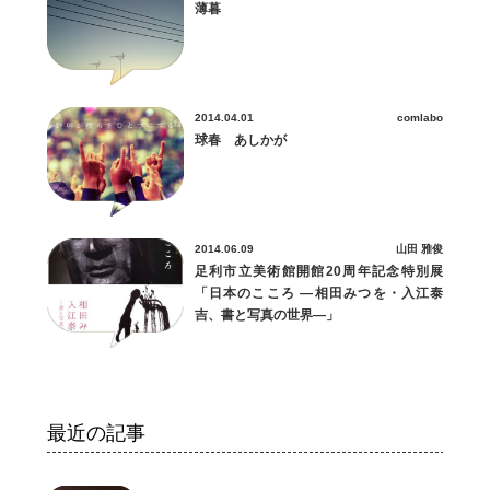
薄暮
2014.04.01
comlabo
球春 あしかが
2014.06.09
山田 雅俊
足利市立美術館開館20周年記念特別展
「日本のこころ ―相田みつを・入江泰
吉、書と写真の世界―」
最近の記事